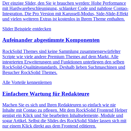
Der einzige Slider, den Sie je brauchen werden: Hohe Performance
mit Hardwarebeschleunigung, schlanker Code und nahtlose Contao-
Integration. Die Pro Version mit Karussell-Modus, Side-Slide-Effekt
und vielen weiteren Extras ist kostenlos in Ihrem Theme enthalten.
Slider Beispiele entdecken
Aufeinander abgestimmte Komponenten
RockSolid Themes sind keine Sammlung zusammengewürfelter
Scripte wie viele andere Premium Themes auf dem Markt. Alle
integrierten Erweiterungen und Funktionen unterliegen den selben
RockSolid-Qualitätsstandards. Deshalb lieben Suchmaschinen und
Besucher RockSolid Themes.
Alle Vorteile kennenlernen
Einfachere Wartung für Redakteure
Machen Sie es sich und Ihren Redakteuren so einfach wie nie
Inhalte mit Contao zu pflegen. Mit dem RockSolid Frontend Helper
genügt ein Klick und Sie bearbeiten Inhaltselemente, Module und
sogar Artikel. Selbst die Slides des RockSolid Slider lassen sich mit
nur einem Klick direkt aus dem Frontend editieren.