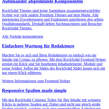
Aufeinander abgestimmte Komponenten
RockSolid Themes sind keine Sammlung zusammengewürfelter
Scripte wie viele andere Premium Themes auf dem Markt. Alle
integrierten Erweiterungen und Funktionen unterliegen den selben
Qualitätsstandards. Deshalb lieben Suchmaschinen und Besucher
RockSolid Themes.
Alle Vorteile kennenlernen
Einfachere Wartung für Redakteure
Machen Sie es sich und Ihren Redakteuren so einfach wie nie
Inhalte mit Contao zu pflegen. Mit dem RockSolid Frontend Helper
genügt ein Klick und Sie bearbeiten Inhaltselemente, Module und
sogar Artikel. Selbst die Slides des RockSolid Slider lassen sich mit
nur einem Klick editieren.
Weitere Informationen zum Frontend Helper
Responsive Spalten made simple
Mit den RockSolid Columns Teilen Sie Ihre Inhalte mit wenigen
Klicks in mehrere Spalten auf. Dabei sind nicht nur gleich große
Spalten möglich, sondern auch eine unregelmäßige Aufteilungen.