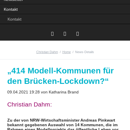
Kontakt
Kontakt
Christian Dahm
Home
News-Details
Twitter
Instagram
Facebook
„414 Modell-Kommunen für
den Brücken-Lockdown?“
09.04.2021 19:28
von Katharina Brand
Christian Dahm:
Zu der von NRW-Wirtschaftsminister Andreas Pinkwart
bekannt gegebenen Auswahl von 14 Kommunen, die im
Rahmen eines Modellprojekts das öffentliche Leben vor