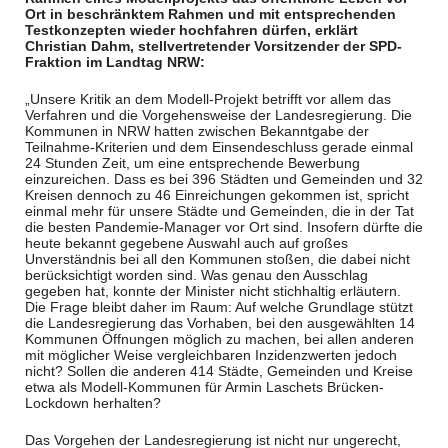
Ort in beschränktem Rahmen und mit entsprechenden
Testkonzepten wieder hochfahren dürfen, erklärt
Christian Dahm, stellvertretender Vorsitzender der SPD-
Fraktion im Landtag NRW:
„Unsere Kritik an dem Modell-Projekt betrifft vor allem das
Verfahren und die Vorgehensweise der Landesregierung. Die
Kommunen in NRW hatten zwischen Bekanntgabe der
Teilnahme-Kriterien und dem Einsendeschluss gerade einmal
24 Stunden Zeit, um eine entsprechende Bewerbung
einzureichen. Dass es bei 396 Städten und Gemeinden und 32
Kreisen dennoch zu 46 Einreichungen gekommen ist, spricht
einmal mehr für unsere Städte und Gemeinden, die in der Tat
die besten Pandemie-Manager vor Ort sind. Insofern dürfte die
heute bekannt gegebene Auswahl auch auf großes
Unverständnis bei all den Kommunen stoßen, die dabei nicht
berücksichtigt worden sind. Was genau den Ausschlag
gegeben hat, konnte der Minister nicht stichhaltig erläutern.
Die Frage bleibt daher im Raum: Auf welche Grundlage stützt
die Landesregierung das Vorhaben, bei den ausgewählten 14
Kommunen Öffnungen möglich zu machen, bei allen anderen
mit möglicher Weise vergleichbaren Inzidenzwerten jedoch
nicht? Sollen die anderen 414 Städte, Gemeinden und Kreise
etwa als Modell-Kommunen für Armin Laschets Brücken-
Lockdown herhalten?
Das Vorgehen der Landesregierung ist nicht nur ungerecht,