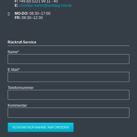
F:
+49 (0) 5221 99 11 - 40
E:
christian.dahm@landtag.nrw.de
MO-DO:
08:30–17:00
FR:
08:30–12:30
Rückruf-Service
Pflichtfeld
Name
*
Pflichtfeld
E-Mail
*
Telefonnummer
Kommentar
KONTAKTAUFNAHME ANFORDERN