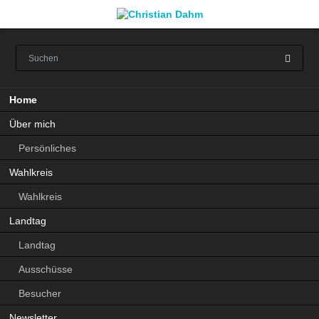
Navigation
Home
überspringen
Über mich
Persönliches
Wahlkreis
Wahlkreis
Landtag
Landtag
Ausschüsse
Besucher
Newsletter