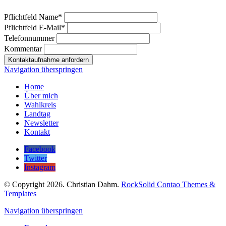
Pflichtfeld
Name
*
Pflichtfeld
E-Mail
*
Telefonnummer
Kommentar
Kontaktaufnahme anfordern
Navigation überspringen
Home
Über mich
Wahlkreis
Landtag
Newsletter
Kontakt
Facebook
Twitter
Instagram
© Copyright 2026. Christian Dahm.
RockSolid Contao Themes &
Templates
Navigation überspringen