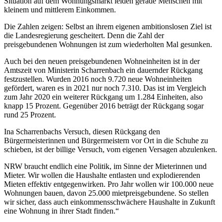
Situation auf dem Wohnungsmarkt leiden gerade Menschen mit
kleinem und mittlerem Einkommen.
Die Zahlen zeigen: Selbst an ihrem eigenen ambitionslosen Ziel ist
die Landesregierung gescheitert. Denn die Zahl der
preisgebundenen Wohnungen ist zum wiederholten Mal gesunken.
Auch bei den neuen preisgebundenen Wohneinheiten ist in der
Amtszeit von Ministerin Scharrenbach ein dauernder Rückgang
festzustellen. Wurden 2016 noch 9.720 neue Wohneinheiten
gefördert, waren es in 2021 nur noch 7.310. Das ist im Vergleich
zum Jahr 2020 ein weiterer Rückgang um 1.284 Einheiten, also
knapp 15 Prozent. Gegenüber 2016 beträgt der Rückgang sogar
rund 25 Prozent.
Ina Scharrenbachs Versuch, diesen Rückgang den
Bürgermeisterinnen und Bürgermeistern vor Ort in die Schuhe zu
schieben, ist der billige Versuch, vom eigenen Versagen abzulenken.
NRW braucht endlich eine Politik, im Sinne der Mieterinnen und
Mieter. Wir wollen die Haushalte entlasten und explodierenden
Mieten effektiv entgegenwirken. Pro Jahr wollen wir 100.000 neue
Wohnungen bauen, davon 25.000 mietpreisgebundene. So stellen
wir sicher, dass auch einkommensschwächere Haushalte in Zukunft
eine Wohnung in ihrer Stadt finden.“