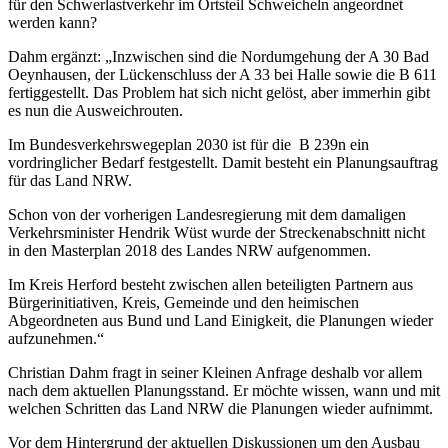
für den Schwerlastverkehr im Ortsteil Schweicheln angeordnet
werden kann?
Dahm ergänzt: „Inzwischen sind die Nordumgehung der A 30 Bad
Oeynhausen, der Lückenschluss der A 33 bei Halle sowie die B 611
fertiggestellt. Das Problem hat sich nicht gelöst, aber immerhin gibt
es nun die Ausweichrouten.
Im Bundesverkehrswegeplan 2030 ist für die B 239n ein
vordringlicher Bedarf festgestellt. Damit besteht ein Planungsauftrag
für das Land NRW.
Schon von der vorherigen Landesregierung mit dem damaligen
Verkehrsminister Hendrik Wüst wurde der Streckenabschnitt nicht
in den Masterplan 2018 des Landes NRW aufgenommen.
Im Kreis Herford besteht zwischen allen beteiligten Partnern aus
Bürgerinitiativen, Kreis, Gemeinde und den heimischen
Abgeordneten aus Bund und Land Einigkeit, die Planungen wieder
aufzunehmen.“
Christian Dahm fragt in seiner Kleinen Anfrage deshalb vor allem
nach dem aktuellen Planungsstand. Er möchte wissen, wann und mit
welchen Schritten das Land NRW die Planungen wieder aufnimmt.
Vor dem Hintergrund der aktuellen Diskussionen um den Ausbau