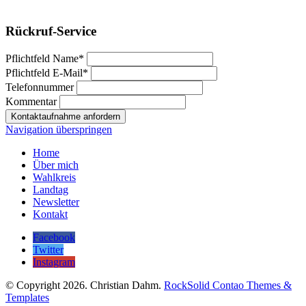
Rückruf-Service
Pflichtfeld
Name
*
Pflichtfeld
E-Mail
*
Telefonnummer
Kommentar
Kontaktaufnahme anfordern
Navigation überspringen
Home
Über mich
Wahlkreis
Landtag
Newsletter
Kontakt
Facebook
Twitter
Instagram
© Copyright 2026. Christian Dahm.
RockSolid Contao Themes &
Templates