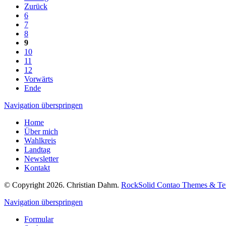
Zurück
6
7
8
9
10
11
12
Vorwärts
Ende
Navigation überspringen
Home
Über mich
Wahlkreis
Landtag
Newsletter
Kontakt
© Copyright 2026. Christian Dahm.
RockSolid Contao Themes & Te
Navigation überspringen
Formular